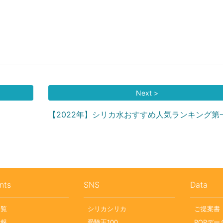
Next >
【2022年】シリカ水おすすめ人気ランキング第
nts
SNS
Data
一覧
シリカシリカ
ご提案書
情報
受験王100
POPデー