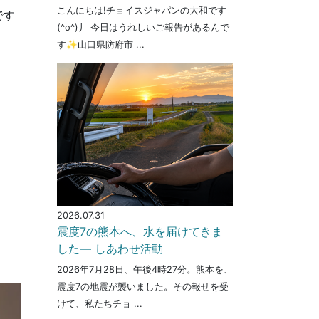
こんにちは!チョイスジャパンの大和です
です
(^o^)丿 今日はうれしいご報告があるんで
す✨山口県防府市 ...
2026.07.31
震度7の熊本へ、水を届けてきま
した― しあわせ活動
2026年7月28日、午後4時27分。熊本を、
震度7の地震が襲いました。その報せを受
けて、私たちチョ ...