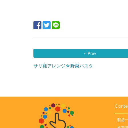
< Prev
サリ麺アレンジ☆野菜パスタ
Conte
製品
新着