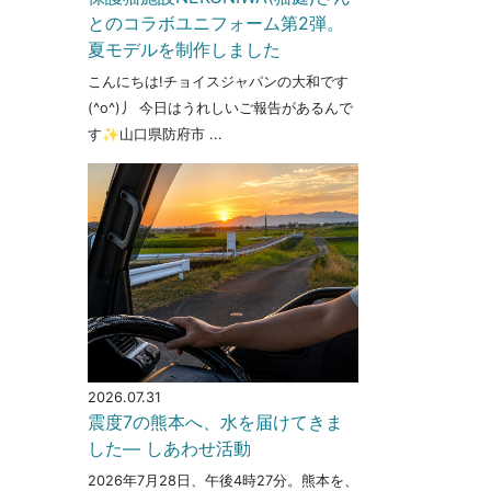
とのコラボユニフォーム第2弾。
夏モデルを制作しました
こんにちは!チョイスジャパンの大和です
(^o^)丿 今日はうれしいご報告があるんで
す✨山口県防府市 ...
2026.07.31
震度7の熊本へ、水を届けてきま
した― しあわせ活動
2026年7月28日、午後4時27分。熊本を、