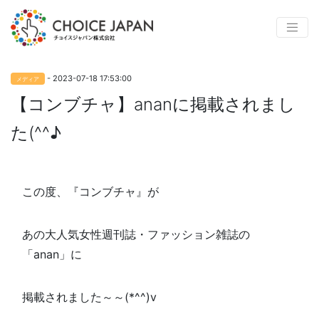
- 2023-07-18 17:53:00
メディア
【コンブチャ】ananに掲載されまし
た(^^♪
この度、『コンブチャ』が
あの大人気女性週刊誌・ファッション雑誌の
「anan」に
掲載されました～～(*^^)v