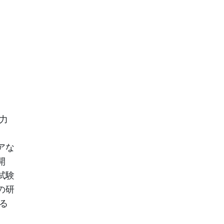
力
アな
開
試験
連の研
る