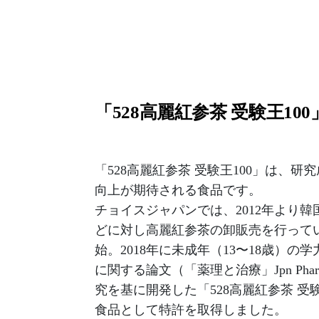
「528高麗紅参茶 受験王10
「528高麗紅参茶 受験王100」は、
向上が期待される食品です。
チョイスジャパンでは、2012年より
どに対し高麗紅参茶の卸販売を行ってい
始。2018年に未成年（13〜18歳）
に関する論文（「薬理と治療」Jpn Pharma
究を基に開発した「528高麗紅参茶 受
食品として特許を取得しました。