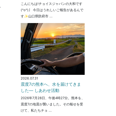
こんにちは!チョイスジャパンの大和です
、
(^o^)丿 今日はうれしいご報告があるんで
す✨山口県防府市 ...
2026.07.31
震度7の熊本へ、水を届けてきま
した― しあわせ活動
2026年7月28日、午後4時27分。熊本を、
震度7の地震が襲いました。その報せを受
けて、私たちチョ ...