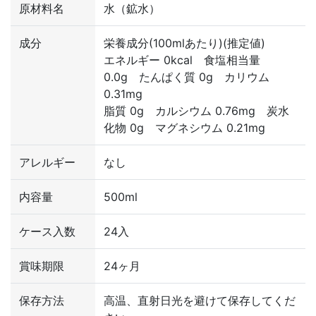
原材料名
水（鉱水）
成分
栄養成分(100mlあたり)(推定値)
エネルギー 0kcal 食塩相当量
0.0g たんぱく質 0g カリウム
0.31mg
脂質 0g カルシウム 0.76mg 炭水
化物 0g マグネシウム 0.21mg
アレルギー
なし
内容量
500ml
ケース入数
24入
賞味期限
24ヶ月
保存方法
高温、直射日光を避けて保存してくだ